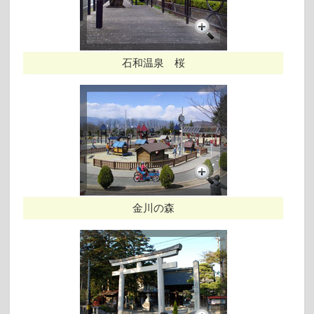
石和温泉 桜
金川の森