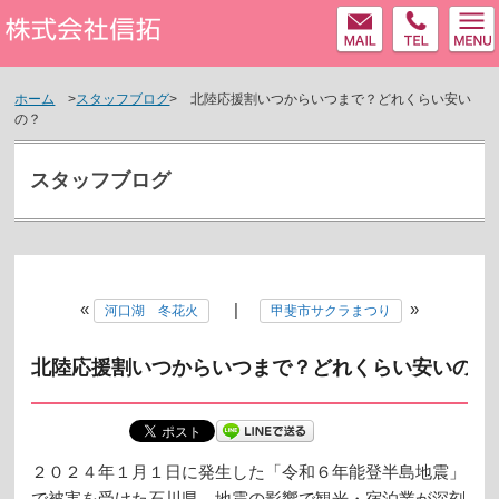
MAIL
tel
株式会社信拓
ホーム
>
スタッフブログ
> 北陸応援割いつからいつまで？どれくらい安い
の？
スタッフブログ
«
|
»
河口湖 冬花火
甲斐市サクラまつり
北陸応援割いつからいつまで？どれくらい安いの？
２０２４年１月１日に発生した「令和６年能登半島地震」
で被害を受けた石川県、地震の影響で観光・宿泊業が深刻