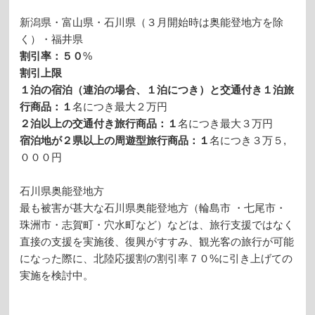
新潟県・富山県・石川県（３月開始時は奥能登地方を除
く）・福井県
割引率：５０
%
割引上限
１泊の宿泊（連泊の場合、１泊につき）と交通付き１泊旅
行商品：１
名につき最大２万円
２泊以上の交通付き旅行商品：１
名につき最大３万円
宿泊地が２県以上の周遊型旅行商品：１
名につき３万５,
０００円
石川県奥能登地方
最も被害が甚大な石川県奥能登地方（輪島市 ・七尾市・
珠洲市・志賀町・穴水町など）などは、旅行支援ではなく
直接の支援を実施後、復興がすすみ、観光客の旅行が可能
になった際に、北陸応援割の割引率７０%に引き上げての
実施を検討中。